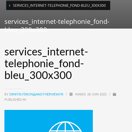
SERVICES_INTERNET-TELEPHONIE_FOND-BLEU_300X300
services_internet-telephonie_fond-
bleu_300x300
services_internet-
telephonie_fond-
bleu_300x300
BY
DIMITRI.FERON@ANOTHERVIEW.FR
/
MARDI, 28 JUIN 2022
/
PUBLISHED IN