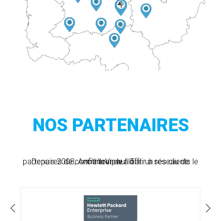
NOS PARTENAIRES
Depuis 2008, AnotherView a bati un réseau de partenaires de confiance pour offrir à ses clients le meilleur de l'IT.