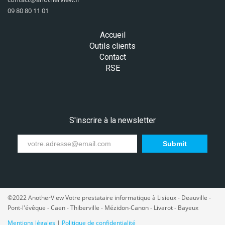
09 80 80 11 01
Accueil
Outils clients
Contact
RSE
S'inscrire à la newsletter
Submit
©2022 AnotherView Votre prestataire informatique à Lisieux - Deauville -
Pont-l'évêque - Caen - Thiberville - Mézidon-Canon - Livarot - Bayeux
Mentions légales
|
Politique de confidentialité