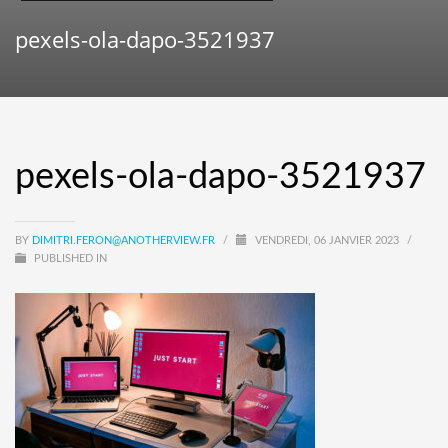
pexels-ola-dapo-3521937
pexels-ola-dapo-3521937
BY
DIMITRI.FERON@ANOTHERVIEW.FR
/
VENDREDI, 06 JANVIER 2023
/
PUBLISHED IN