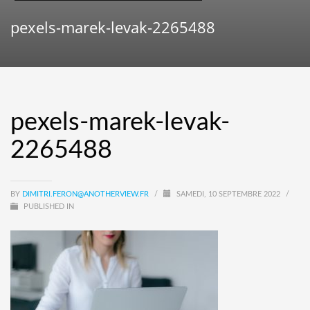
pexels-marek-levak-2265488
pexels-marek-levak-
2265488
BY
DIMITRI.FERON@ANOTHERVIEW.FR
/
SAMEDI, 10 SEPTEMBRE 2022
/
PUBLISHED IN