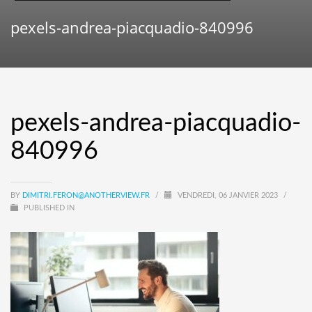
pexels-andrea-piacquadio-840996
pexels-andrea-piacquadio-
840996
BY
DIMITRI.FERON@ANOTHERVIEW.FR
/
VENDREDI, 06 JANVIER 2023
/
PUBLISHED IN