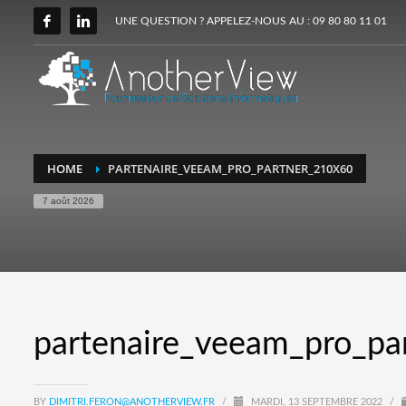
UNE QUESTION ? APPELEZ-NOUS AU : 09 80 80 11 01
HOME
PARTENAIRE_VEEAM_PRO_PARTNER_210X60
7 août 2026
partenaire_veeam_pro_pa
BY
DIMITRI.FERON@ANOTHERVIEW.FR
/
MARDI, 13 SEPTEMBRE 2022
/