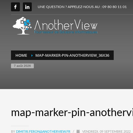
UNE QUESTION ? APPELEZ-NOUS AU : 09 80 80 11 01
HOME
MAP-MARKER-PIN-ANOTHERVIEW_36X36
7 août 2026
map-marker-pin-another
BY
DIMITRI.FERON@ANOTHERVIEW.FR
/
VENDREDI, 09 SEPTEMBRE 2022