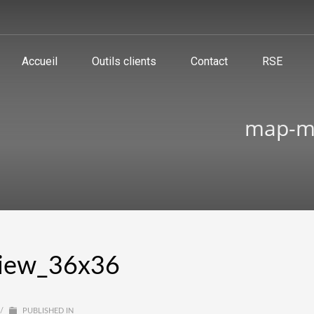
Accueil
Outils clients
Contact
RSE
map-ma
view_36x36
/
PUBLISHED IN