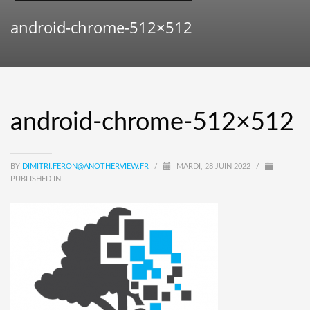
android-chrome-512×512
android-chrome-512×512
BY
DIMITRI.FERON@ANOTHERVIEW.FR
/
MARDI, 28 JUIN 2022
/
PUBLISHED IN