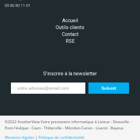
09 80 80 11 01
Accueil
Outils clients
Contact
RSE
S'inscrire à la newsletter
Submit
©2022 AnotherView Votre prestataire informatique à Lisieux - Deauville -
Pont-l'évêque - Caen - Thiberville - Mézidon-Canon - Livarot - Bayeux
Mentions légales
|
Politique de confidentialité